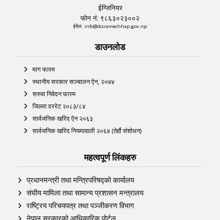
ईन्जिनियर
फोन नं: ९८६३०२३००२
ईमेल: info@dccramechhap.gov.np
डाउनलोड
माग फारम
स्थानीय सरकार सञ्चालन ऐन, २०७४
सरुवा निवेदन फारम
जिल्ला दररेट २०८३/८४
सार्वजनिक खरिद ऐन २०६३
सार्वजनिक खरिद नियमावाली २०६४ (तेर्हौ संशोधन)
महत्वपूर्ण लिंकहरु
प्रधानमन्त्री तथा मन्त्रिपरिषद्को कार्यालय
संघीय मामिला तथा सामान्य प्रशासन मन्त्रालय
राष्ट्रिय परिचयपत्र तथा पञ्‍जीकरण विभाग
नेपाल सरकारको आधिकारिक पोर्टल