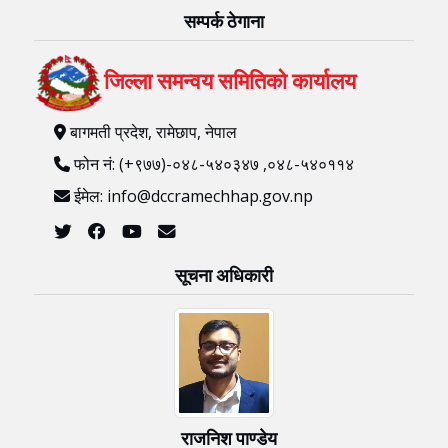
सम्पर्क ठेगाना
जिल्ला समन्वय समितिको कार्यालय
बागमती प्रदेश, रामेछाप, नेपाल
फोन नं: (+९७७)-०४८-५४०३४७ ,०४८-५४०११४
ईमेल: info@dccramechhap.gov.np
सूचना अधिकारी
राजनिश पाण्डेय