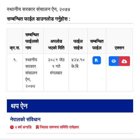
स्थानीय सरकार संचालन ऐन, २०७४
सम्बन्धित फाईल डाउनलोड गर्नुहोस :
सम्बन्धित
फाईलको
अपलोड
फाईल
सम्बन्धित
क्र.स.
नाम
भएको मिति
साईज
फाईल
एक्सन
१.
स्थानीय
२०८१ जेठ
४२४.१०
सरकार
१ गते
के.बि
संचालन
मंगलबार
ऐन,
२०७४
थप ऐन
नेपालको संविधान
२ बर्ष अगाडि
जिल्ला समन्वय समिति रामेछाप