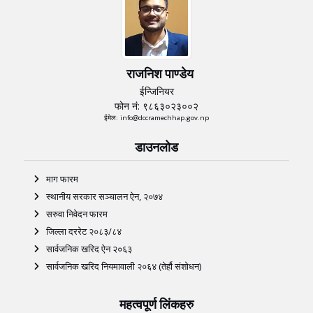
राजनिश पाण्डेय
ईन्जिनियर
फोन नं: ९८६३०२३००२
ईमेल: info@dccramechhap.gov.np
डाउनलोड
माग फारम
स्थानीय सरकार सञ्चालन ऐन, २०७४
सरुवा निवेदन फारम
जिल्ला दररेट २०८३/८४
सार्वजनिक खरिद ऐन २०६३
सार्वजनिक खरिद नियमावाली २०६४ (तेर्हौ संशोधन)
महत्वपूर्ण लिंकहरु