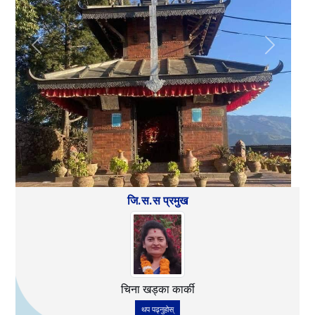
Previous
Next
जि.स.स प्रमुख
चिना खड्का कार्की
थप पढ्नुहोस्