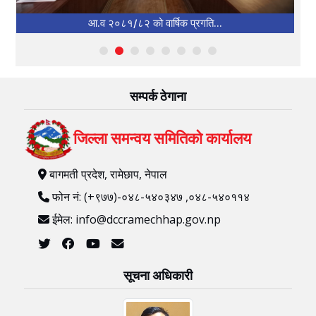
आ.व २०८१/८२ को वार्षिक प्रगति...
सम्पर्क ठेगाना
जिल्ला समन्वय समितिको कार्यालय
बागमती प्रदेश, रामेछाप, नेपाल
फोन नं: (+९७७)-०४८-५४०३४७ ,०४८-५४०११४
ईमेल: info@dccramechhap.gov.np
सूचना अधिकारी